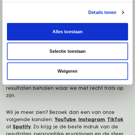
Ervaringen van de
Details tonen
GlobalHair community
Alles toestaan
Onze klanten zijn ons visitekaartje. De
uitstekende resultaten van meer dan 12.000
Selectie toestaan
tevreden cliënten, gecombineerd met meer dan
10 jaar ervaring van GlobalHair, worden
bevestigd door indrukwekkende
voor- en na-
Weigeren
foto's
en persoonlijke verhalen. Deze beelden en
ervaringen tonen hoe wij levens veranderen en
resultaten behalen waar we met recht trots op
zijn.
Wil je meer zien? Bezoek dan een van onze
volgende kanalen:
YouTube
,
Instagram
,
TikTok
of
Spotify
. Zo krijg je de beste indruk van de
resultaten, persoonlijke ervaringen en de sfeer