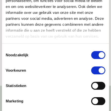
personaliseren, om functies voor social media te bieden
behandelingen. Met onze
podcastreeks
en om ons websiteverkeer te analyseren. Ook delen we
Haarscherp
delen we inspirerende ervaringen,
informatie over uw gebruik van onze site met onze
nemen we onzekerheden weg en bereiden we
partners voor social media, adverteren en analyse. Deze
je grondig voor op een haartransplantatie.
partners kunnen deze gegevens combineren met andere
Daarnaast bieden we waardevolle inzichten in
informatie die u aan ze heeft verstrekt of die ze hebben
het voorkomen van haarproblemen en het
verzameld op basis van uw gebruik van hun services.
verbeteren van haargezondheid. Van
gesprekken met onze experts en cliënten tot de
Toestemmingsselectie
nieuwste trends en technieken: Haarscherp biedt
Noodzakelijk
alles wat je moet weten om geïnformeerd en
geïnspireerd te worden.
Voorkeuren
Statistieken
Marketing