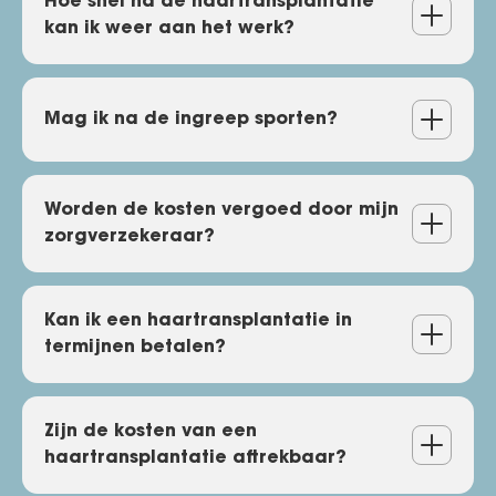
Kan ik direct na de
Hoe snel na de haartransplantatie
kan ik weer aan het werk?
haartransplantatie terug naar
huis?
Hoe snel na de
Mag ik na de ingreep sporten?
haartransplantatie kan ik
weer aan het werk?
Mag ik na de ingreep
Worden de kosten vergoed door mijn
zorgverzekeraar?
sporten?
Worden de kosten vergoed
Kan ik een haartransplantatie in
termijnen betalen?
door mijn zorgverzekeraar?
Kan ik een haartransplantatie
Zijn de kosten van een
haartransplantatie aftrekbaar?
in termijnen betalen?