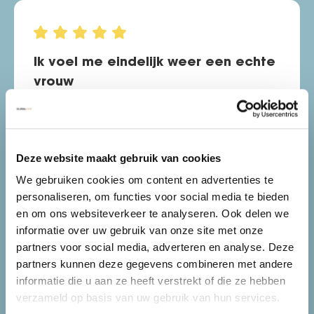
Ik voel me eindelijk weer een echte
vrouw
Na mijn zwangerschappen ben ik veel
haar verloren en door de stress die ik
daarna kreeg groeide het niet meer tot
Deze website maakt gebruik van cookies
nauwelijks terug. Ik gebruikte veel Toppik
haarvezels zodat het nog wat leek qua
We gebruiken cookies om content en advertenties te
volume. Na wat research en referenties
personaliseren, om functies voor social media te bieden
bij Globalhair terecht gekomen. Ik heb
en om ons websiteverkeer te analyseren. Ook delen we
hier de stamcel haartransplantatie
informatie over uw gebruik van onze site met onze
gedaan met de V6 haarboosters
partners voor social media, adverteren en analyse. Deze
nabehandelingen en het resultaat is veel
partners kunnen deze gegevens combineren met andere
meer dan ik ooit had durven dromen.
informatie die u aan ze heeft verstrekt of die ze hebben
Geweldig! De beste investering die ik ooit
verzameld op basis van uw gebruik van hun services.
gedaan heb. Ik ben weer helemaal