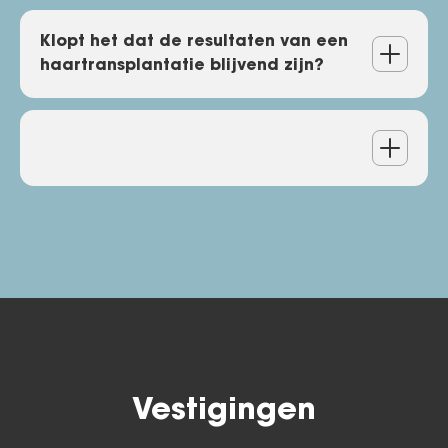
Zijn de kosten van een
Klopt het dat de resultaten van een
haartransplantatie blijvend zijn?
haartransplantatie
aftrekbaar?
Klopt het dat de resultaten
van een haartransplantatie
blijvend zijn?
Vestigingen