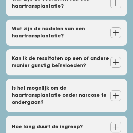
Is een haartransplantatie
haartransplantatie?
pijnlijk?
Wat zijn de voordelen van
Wat zijn de nadelen van een
haartransplantatie?
een haartransplantatie?
Wat zijn de nadelen van een
Kan ik de resultaten op een of andere
manier gunstig beïnvloeden?
haartransplantatie?
Kan ik de resultaten op een
Is het mogelijk om de
haartransplantatie onder narcose te
of andere manier gunstig
ondergaan?
beïnvloeden?
Is het mogelijk om de
Hoe lang duurt de ingreep?