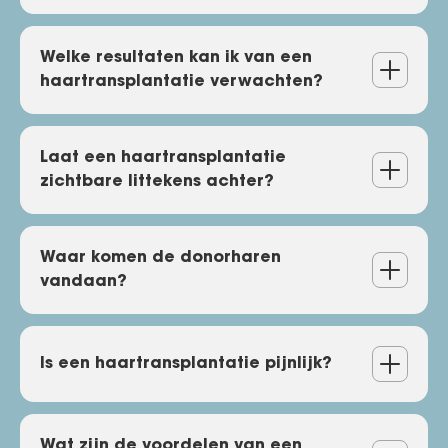
Wat kan ik verwachten na
Welke resultaten kan ik van een
haartransplantatie verwachten?
een haartransplantatie?
Doe de GlobalHairScan
Welke resultaten kan ik van
Laat een haartransplantatie
zichtbare littekens achter?
een haartransplantatie
verwachten?
Laat een haartransplantatie
Waar komen de donorharen
vandaan?
zichtbare littekens achter?
Waar komen de donorharen
Is een haartransplantatie pijnlijk?
vandaan?
Wat zijn de voordelen van een