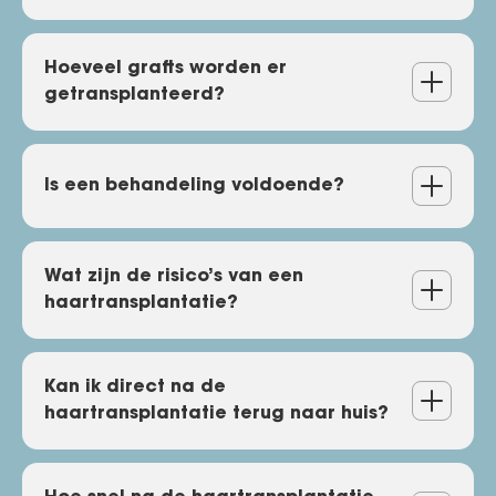
haartransplantatie onder
narcose te ondergaan?
Hoe lang duurt de ingreep?
Hoeveel grafts worden er
getransplanteerd?
Hoeveel grafts worden er
Is een behandeling voldoende?
getransplanteerd?
Is een behandeling
Wat zijn de risico’s van een
haartransplantatie?
voldoende?
Wat zijn de risico’s van een
Kan ik direct na de
haartransplantatie terug naar huis?
haartransplantatie?