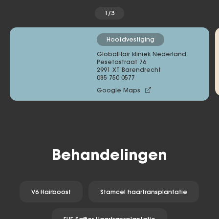
1/3
Hoofdvestiging
GlobalHair kliniek Nederland
Pesetastraat 76 

2991 XT Barendrecht
085 750 0577
Google Maps
Behandelingen
V6 Hairboost
Stamcel haartransplantatie