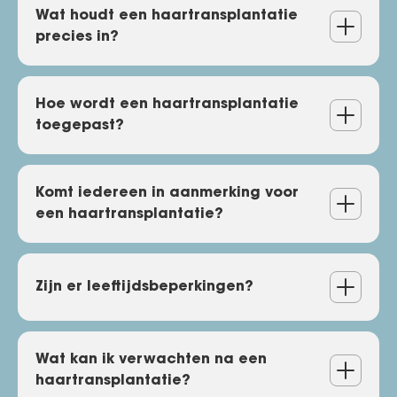
Wat houdt een haartransplantatie
precies in?
Wat houdt een
Hoe wordt een haartransplantatie
toegepast?
haartransplantatie precies
in?
Hoe wordt een
Komt iedereen in aanmerking voor
een haartransplantatie?
haartransplantatie
toegepast?
Komt iedereen in aanmerking
Zijn er leeftijdsbeperkingen?
voor een haartransplantatie?
Zijn er leeftijdsbeperkingen?
Wat kan ik verwachten na een
haartransplantatie?