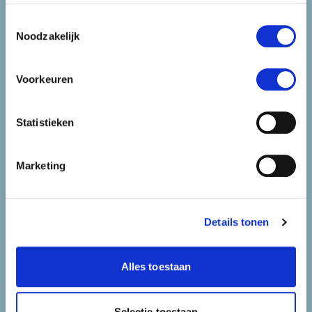
gelukkig.
Toestemmingsselectie
Noodzakelijk
Anita
Voorkeuren
Statistieken
De zenuwen gierden door mijn lijf
Marketing
Jarenlang heb ik het uitgesteld en zelfs
toen ik de auto voor de deur parkeerde
twijfelde ik nog of ik weer rechtsomkeert
Details tonen
moest maken naar huis. Wat ben ik blij
dat ik toch naar binnen ben gegaan. De
manier waarop ik werd begeleid was
Alles toestaan
werkelijk prijzenswaardig. Lieve mensen,
zonder enige haast en met zoveel
geduld hebben ze me er doorheen
Selectie toestaan