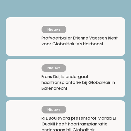
Nieuws
Profvoetballer Etienne Vaessen kiest
voor GlobalHair: V6 Hairboost
Nieuws
Frans Duijts ondergaat
haartransplantatie bij GlobalHair in
Barendrecht
Nieuws
RTL Boulevard presentator Morad El
Ouakili heeft haartransplantatie
ondergaan bij GlobalHair