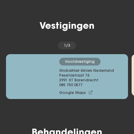
Vestigingen
1/3
Hoofdvestiging
GlobalHair kliniek Nederland
Pesetastraat 76 

2991 XT Barendrecht
085 750 0577
Google Maps
Behandelingen