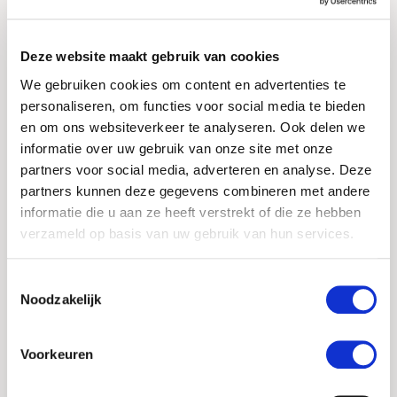
behandelingen zoals een
haartransplantatie.
Deze website maakt gebruik van cookies
We gebruiken cookies om content en advertenties te
personaliseren, om functies voor social media te bieden
Camoufleren van
en om ons websiteverkeer te analyseren. Ook delen we
haaruitval
informatie over uw gebruik van onze site met onze
partners voor social media, adverteren en analyse. Deze
partners kunnen deze gegevens combineren met andere
Haaruitval en kaalheid hebben meerdere
informatie die u aan ze heeft verstrekt of die ze hebben
oorzaken en kunnen zowel tijdelijk als
verzameld op basis van uw gebruik van hun services.
blijvend zijn. Stress, medicijngebruik,
medische behandelingen, ziektes, littekens,
Toestemmingsselectie
vitamine gebrek en/of roken veroorzaken
Noodzakelijk
geregeld tijdelijk haarverlies. Daarnaast
krijgen zowel mannen als vrouwen te
maken met blijvend haarverlies als gevolg
Voorkeuren
van erfelijke kaalheid, Alopecia
androgenetica. Tijdige behandeling is vaak