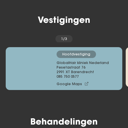
Vestigingen
1/3
Hoofdvestiging
GlobalHair kliniek Nederland
Pesetastraat 76 

2991 XT Barendrecht
085 750 0577
Google Maps
Behandelingen