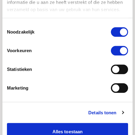
informatie die u aan ze heeft verstrekt of die ze hebben
‘vergeten’ een negatieve invloed op het
verzameld op basis van uw gebruik van hun services.
resultaat heeft gehad.
Toestemmingsselectie
Noodzakelijk
Blijf objectief
Voorkeuren
Hoe graag u ook een oplossing zoekt tegen
haaruitval, staar uzelf niet blind op
Statistieken
ervaringen van anderen. Cosmetische
behandelingen zijn een persoonlijk iets en
dat is ook zeker op tricopigmentatie van
Marketing
toepassing. Resultaten zijn afhankelijk van
het aantal hoofdzones dat u laat
behandelen en de ervaring van de MHP
Details tonen
specialist die het pigment aanbrengt.
Nederland kent meerdere
gespecialiseerde MHP aanbieders, het
Alles toestaan