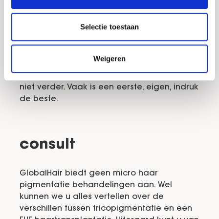
verdient de aanbeveling om bij een aantal
specialisten kennis te maken. Zo kunt u niet
Selectie toestaan
alleen naar de mening van een ander
kijken, maar kunt u daar uw eigen
ervaringen tegenover zetten. Ga op uw
Weigeren
eigen gevoel af. Heeft u een vertrouwd
gevoel bij een MHP specialist? Zoek dan
niet verder. Vaak is een eerste, eigen, indruk
de beste.
consult
GlobalHair biedt geen micro haar
pigmentatie behandelingen aan. Wel
kunnen we u alles vertellen over de
verschillen tussen tricopigmentatie en een