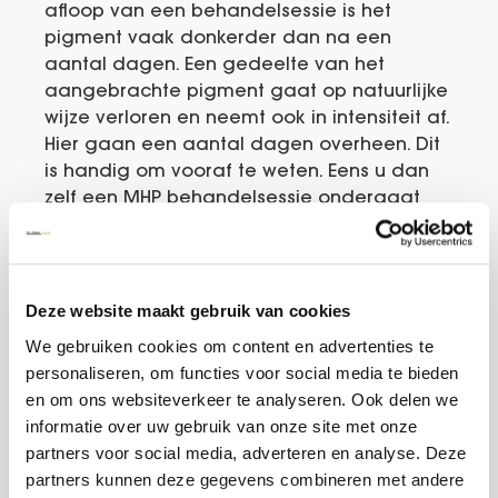
afloop van een behandelsessie is het
pigment vaak donkerder dan na een
aantal dagen. Een gedeelte van het
aangebrachte pigment gaat op natuurlijke
wijze verloren en neemt ook in intensiteit af.
Hier gaan een aantal dagen overheen. Dit
is handig om vooraf te weten. Eens u dan
zelf een MHP behandelsessie ondergaat
dan weet u beter wat u na afloop kunt
verwachten. Vaak helpt het lezen van micro
haar pigmentatie ervaringen ook bij het
vermijden van zaken en activiteiten die van
Deze website maakt gebruik van cookies
negatieve invloed zijn op het resultaat. Een
We gebruiken cookies om content en advertenties te
ervaren MHP specialist zal u voor de
personaliseren, om functies voor social media te bieden
behandelsessie uitgebreid vertellen hoe u
en om ons websiteverkeer te analyseren. Ook delen we
in de dagen na de behandeling met uw
informatie over uw gebruik van onze site met onze
hoofd en hoofdhuid omgaat. Het vergeten
partners voor social media, adverteren en analyse. Deze
van deze tips is eenvoudig, totdat u leest in
partners kunnen deze gegevens combineren met andere
de ervaringen van anderen hoe het