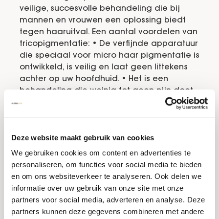
veilige, succesvolle behandeling die bij
mannen en vrouwen een oplossing biedt
tegen haaruitval. Een aantal voordelen van
tricopigmentatie: • De verfijnde apparatuur
die speciaal voor micro haar pigmentatie is
ontwikkeld, is veilig en laat geen littekens
achter op uw hoofdhuid. • Het is een
behandeling die weinig tot geen pijn doet.
Bent u gevoelig en/of bang voor naalden?
Dan kan de hoofdhuid voor de MHP
behandeling met verdovende crème
Deze website maakt gebruik van cookies
ingesmeerd worden. • Direct na afloop van
een behandelsessie kunt u uw
We gebruiken cookies om content en advertenties te
werkzaamheden hervatten. • MHP kan
personaliseren, om functies voor social media te bieden
toegepast worden bij beginnend
en om ons websiteverkeer te analyseren. Ook delen we
haarverlies, maar ook bij vergevorderde
informatie over uw gebruik van onze site met onze
haaruitval en volledige kaalheid. • Direct
partners voor social media, adverteren en analyse. Deze
na de eerste behandelsessie heeft u
partners kunnen deze gegevens combineren met andere