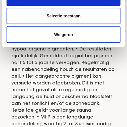
Natuurlijk is niet alles rozengeur en
maneschijn. Net zoals andere
Selectie toestaan
behandelingen heeft tricopigmentatie
naast voordelen ook een aantal nadelen.
Weigeren
Kies altijd voor een ervaren MHP specialist
die werkt met moderne apparatuur en
hypoallergene pigmenten. • De resultaten
zijn tijdelijk. Gemiddeld begint het pigment
na 1,5 tot 5 jaar te vervagen. Regelmatig
een nabehandeling houdt de resultaten op
peil. • Het aangebrachte pigment kan
versneld worden afgebroken. Dit is met
name het geval als u regelmatig en
langdurig de huid onbeschermd blootstelt
aan het zonlicht en/of de zonnebank.
Hetzelfde geldt voor lange sauna
bezoeken. • MHP is een langdurige
behandeling, waarbij 2 tot 3 sessies nodig