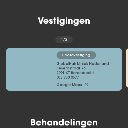
Vestigingen
1/3
Hoofdvestiging
GlobalHair kliniek Nederland
Pesetastraat 76 

2991 XT Barendrecht
085 750 0577
Google Maps
Behandelingen