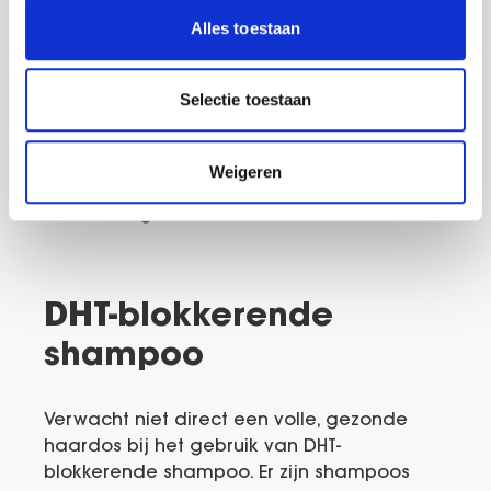
Hoofdhuidmassages zijn ontspannend en
Alles toestaan
stimuleren tegelijk de bloedsomloop. Een
goede doorbloeding van de hoofdhuid
zorgt voor een betere toevoer van
Selectie toestaan
voedingsstoffen naar de haarzakjes. Dit
leidt weer tot een stimulatie van de
haargroei. Een hoofdhuidmassage past u
Weigeren
zelf toe. Een paar keer week de hoofdhuid
masseren geeft rust.
DHT-blokkerende
shampoo
Verwacht niet direct een volle, gezonde
haardos bij het gebruik van DHT-
blokkerende shampoo. Er zijn shampoos