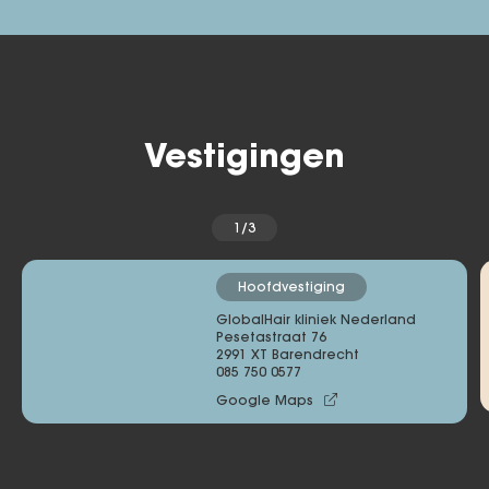
Vestigingen
1/3
Hoofdvestiging
GlobalHair kliniek Nederland
Pesetastraat 76 

2991 XT Barendrecht
085 750 0577
Google Maps