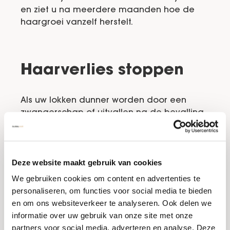
en ziet u na meerdere maanden hoe de
haargroei vanzelf herstelt.
Haarverlies stoppen
Als uw lokken dunner worden door een
zwangerschap of uitvallen na de bevalling
is er geen speciale behandeling nodig. Het
haar zal na verloop van tijd teruggroeien. Is
het haarverlies een gevolg van problemen
Deze website maakt gebruik van cookies
met de schildklier of een laag ijzergehalte?
Een arts schrijft medicijnen of supplementen
We gebruiken cookies om content en advertenties te
voor. Het overkomt vrouwen dat ze als
personaliseren, om functies voor social media te bieden
gevolg van een zwangerschap of bevalling
en om ons websiteverkeer te analyseren. Ook delen we
schildklierproblemen of een
ijzertekort
informatie over uw gebruik van onze site met onze
ontwikkelen. Is het haarverlies daarnaast
partners voor social media, adverteren en analyse. Deze