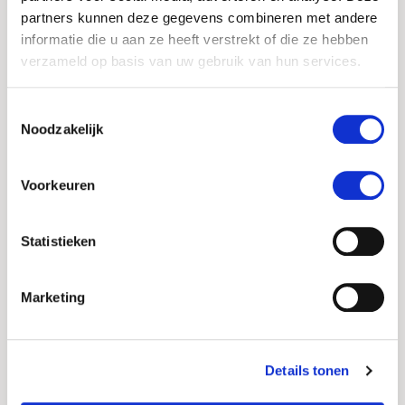
een gevolg van alopecia androgenetica?
partners kunnen deze gegevens combineren met andere
Low Level Laser Therapie biedt mogelijk een
informatie die u aan ze heeft verstrekt of die ze hebben
oplossing. Rood licht stimuleert de
verzameld op basis van uw gebruik van hun services.
haargroei. Deze therapie is veiliger dan het
nemen van bepaalde medicijnen tijdens
Toestemmingsselectie
de zwangerschap en/of het geven van
Noodzakelijk
borstvoeding. Wanneer u merkt dat uw
haargroei niet herstelt naar de situatie
Voorkeuren
zoals eerder, neem dan contact op met uw
huisarts. Deze neemt de voor- en nadelen
van beschikbare behandelingen met u
Statistieken
door. Er zijn enkele methodes die u thuis
kunt proberen:
Marketing
Hoofdhuidmassage
Details tonen