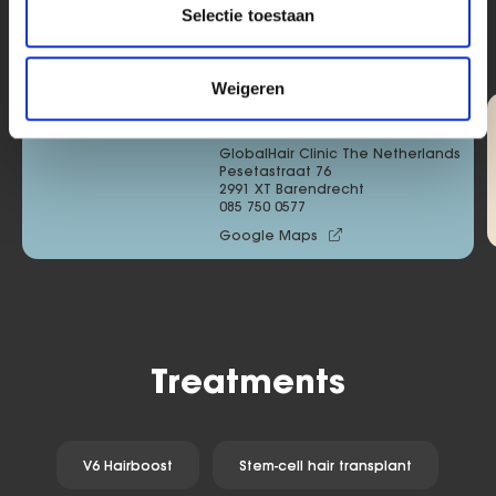
Selectie toestaan
1/3
Weigeren
Main site
GlobalHair Clinic The Netherlands
Pesetastraat 76 

2991 XT Barendrecht
085 750 0577
Google Maps
Treatments
V6 Hairboost
Stem-cell hair transplant